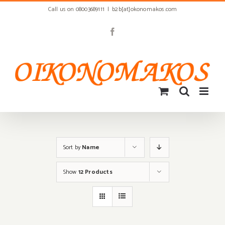
Skip
Call us on 08003689111
|
b2b[at]okonomakos.com
to
content
Facebook
Sort by
Name
Show
12 Products