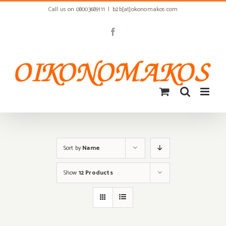
Skip
Call us on 08003689111
|
b2b[at]okonomakos.com
to
content
Facebook
Sort by
Name
Show
12 Products