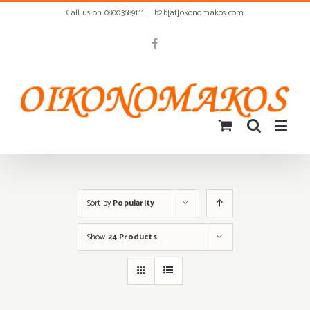
Skip
Call us on 08003689111
|
b2b[at]okonomakos.com
to
content
Facebook
Sort by
Popularity
Show
24 Products