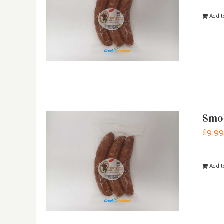
Add t
Smok
£
9.9
Add t