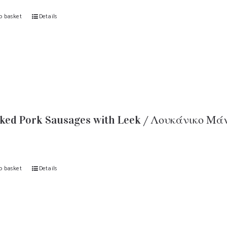
o basket
Details
ed Pork Sausages with Leek / Λουκάνικο Μάν
9
o basket
Details