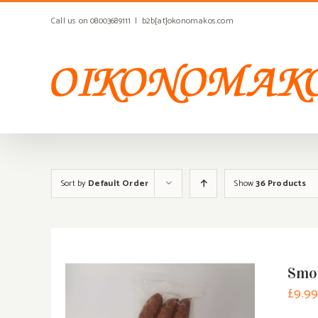
Skip
Call us on 08003689111
|
b2b[at]okonomakos.com
to
content
Sort by
Default Order
Show
36 Products
Smok
£
9.9