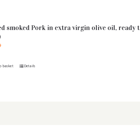
d smoked Pork in extra virgin olive oil, read
)
9
o basket
Details