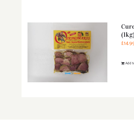
Cure
(1kg
£
14.9
Add t