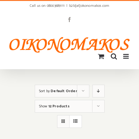
Skip
Call us on 08003689111
|
b2b[at]okonomakos.com
to
content
Facebook
Sort by
Default Order
Show
12 Products